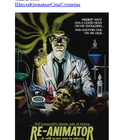
Школа
Кровавые
Сны
Слэшеры