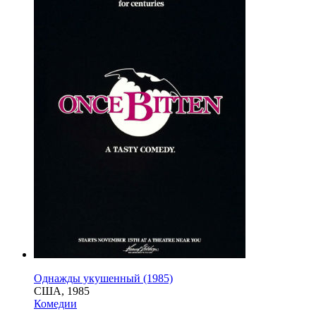
Однажды укушенный (1985)
США, 1985
Комедии