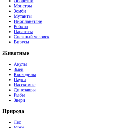
Оборотни
Монстры
Зомби
Мутанты
Инопланетяне
Роботы
Паразиты
Снежный человек
Вирусы
Животные
Акулы
Змеи
Крокодилы
Пауки
Насекомые
Динозавры
Рыбы
Звери
Природа
Лес
Море