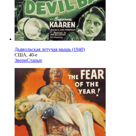
Дьявольская летучая мышь (1940)
США, 40-е
Звери
Старые