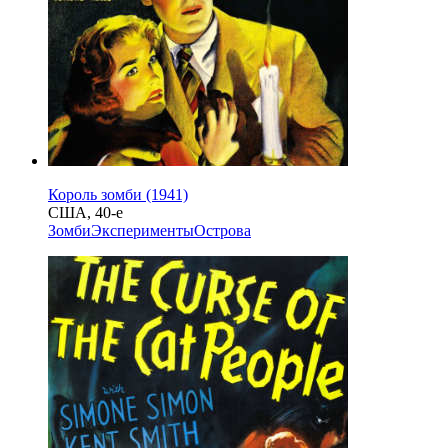
Король зомби (1941)
США, 40-е
Зомби
Эксперименты
Острова