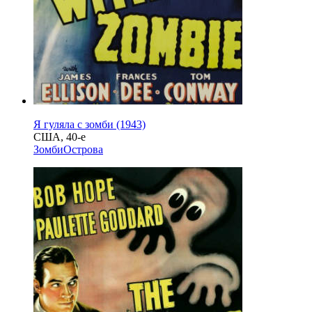
Я гуляла с зомби (1943)
США, 40-е
Зомби
Острова