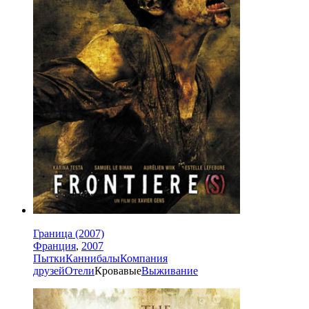
Граница (2007)
Франция
,
2007
Пытки
Каннибалы
Компания
друзей
Отели
Кровавые
Выживание