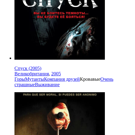
Спуск (2005)
Великобритания
,
2005
Горы
Мутанты
Компания друзей
Кровавые
Очень
страшные
Выживание