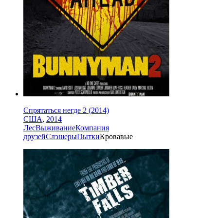
Спрятаться негде 2 (2014)
США
,
2014
Лес
Выживание
Компания
друзей
Слэшеры
Пытки
Кровавые