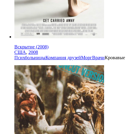
Вскрытие (2008)
США
,
2008
Психбольницы
Компания друзей
Морг
Врачи
Кровавые