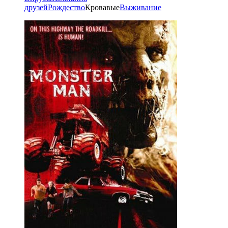
друзей
Рождество
Кровавые
Выживание