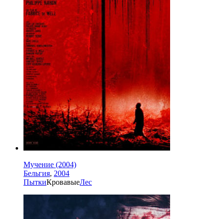
Мучение (2004)
Бельгия
,
2004
Пытки
Кровавые
Лес