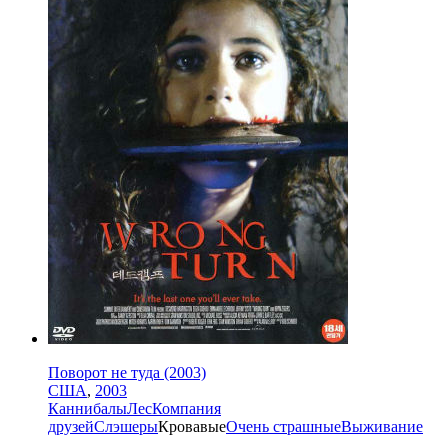
Поворот не туда (2003)
США
,
2003
Каннибалы
Лес
Компания
друзей
Слэшеры
Кровавые
Очень страшные
Выживание