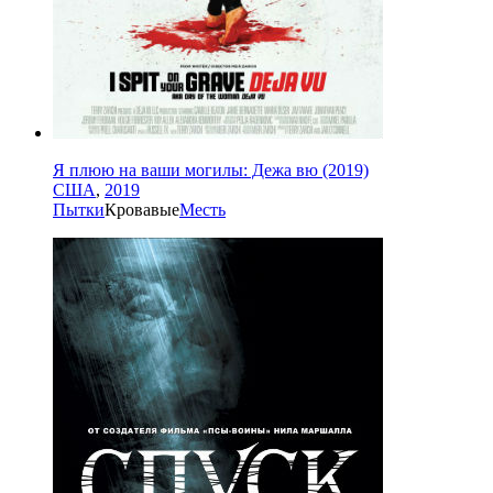
Я плюю на ваши могилы: Дежа вю (2019)
США
,
2019
Пытки
Кровавые
Месть