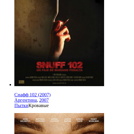
Снафф 102 (2007)
Аргентина
,
2007
Пытки
Кровавые