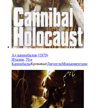
Ад каннибалов (1979)
Италия
,
70-е
Каннибалы
Кровавые
Джунгли
Мокьюментари