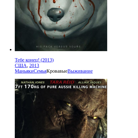
Тебе конец! (2013)
США
,
2013
Маньяки
Семья
Кровавые
Выживание