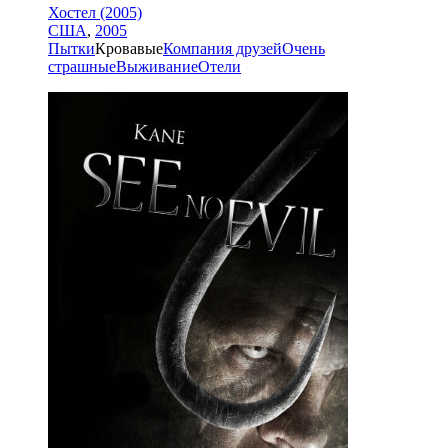
Хостел (2005)
США
,
2005
Пытки
Кровавые
Компания друзей
Очень
страшные
Выживание
Отели