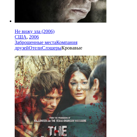
Не вижу зла (2006)
США
,
2006
Заброшенные места
Компания
друзей
Отели
Слэшеры
Кровавые