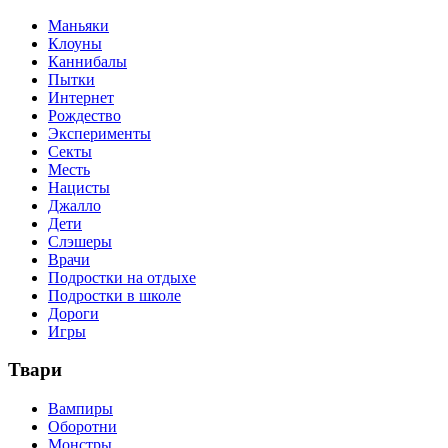
Маньяки
Клоуны
Каннибалы
Пытки
Интернет
Рождество
Эксперименты
Секты
Месть
Нацисты
Джалло
Дети
Слэшеры
Врачи
Подростки на отдыхе
Подростки в школе
Дороги
Игры
Твари
Вампиры
Оборотни
Монстры