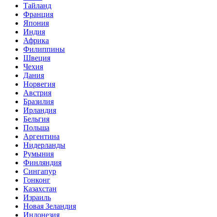
Тайланд
Франция
Япония
Индия
Африка
Филиппины
Швеция
Чехия
Дания
Норвегия
Австрия
Бразилия
Ирландия
Бельгия
Польша
Аргентина
Нидерланды
Румыния
Финляндия
Сингапур
Гонконг
Казахстан
Израиль
Новая Зеландия
Индонезия