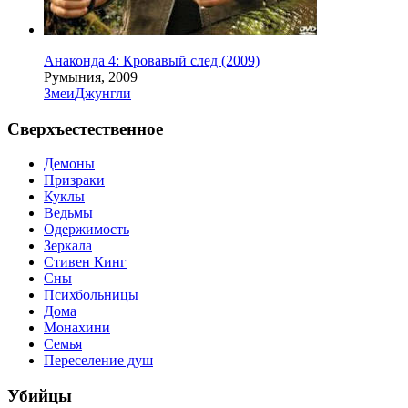
Анаконда 4: Кровавый след (2009)
Румыния, 2009
Змеи
Джунгли
Сверхъестественное
Демоны
Призраки
Куклы
Ведьмы
Одержимость
Зеркала
Стивен Кинг
Сны
Психбольницы
Дома
Монахини
Семья
Переселение душ
Убийцы