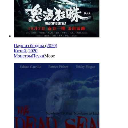
Паук из бездны (2020)
Китай
,
2020
Монстры
Пауки
Море