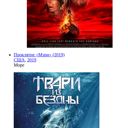
Проклятие «Мэри» (2019)
США
,
2019
Море