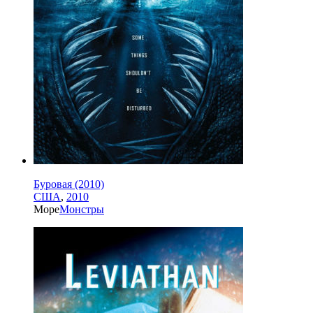
Буровая (2010)
США
,
2010
Море
Монстры