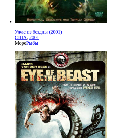
Ужас из бездны (2001)
США
,
2001
Море
Рыбы