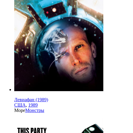
Левиафан (1989)
США
,
1989
Море
Монстры