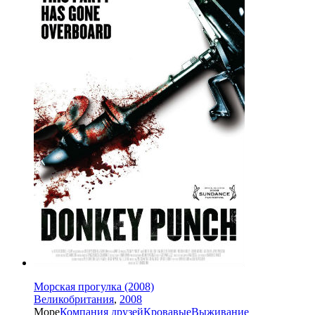
Морская прогулка (2008)
Великобритания
,
2008
Море
Компания друзей
Кровавые
Выживание