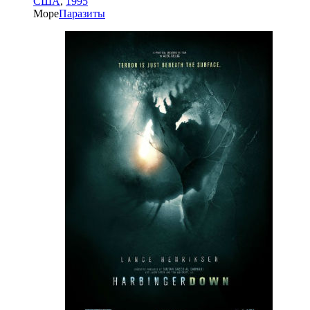
США
,
1995
Море
Паразиты