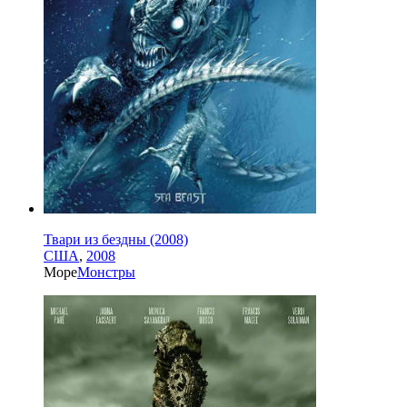
Твари из бездны (2008)
США
,
2008
Море
Монстры