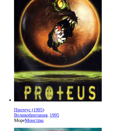
Протеус (1995)
Великобритания
,
1995
Море
Монстры