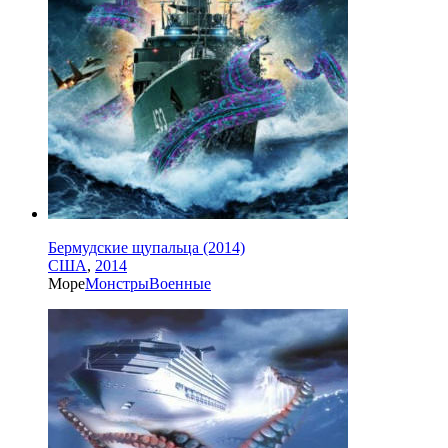
Бермудские щупальца (2014)
США
,
2014
Море
Монстры
Военные