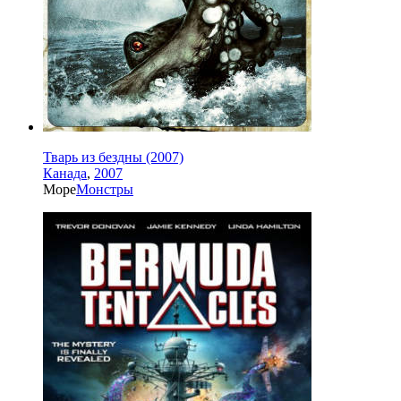
Тварь из бездны (2007)
Канада
,
2007
Море
Монстры