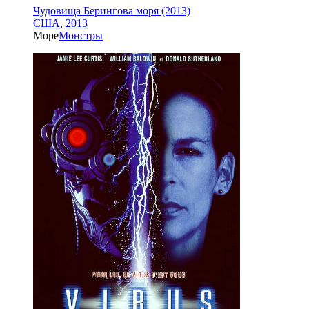
Чудовища Берингова моря (2013)
США
,
2013
Море
Монстры