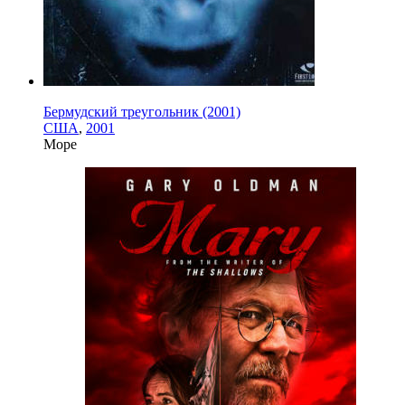
Бермудский треугольник (2001)
США
,
2001
Море