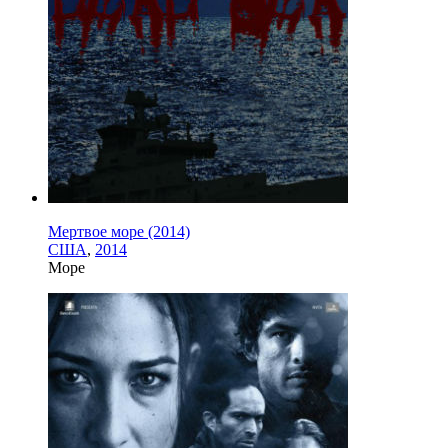
Мертвое море (2014)
США
,
2014
Море