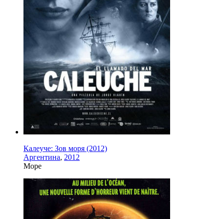
Калеуче: Зов моря (2012)
Аргентина
,
2012
Море