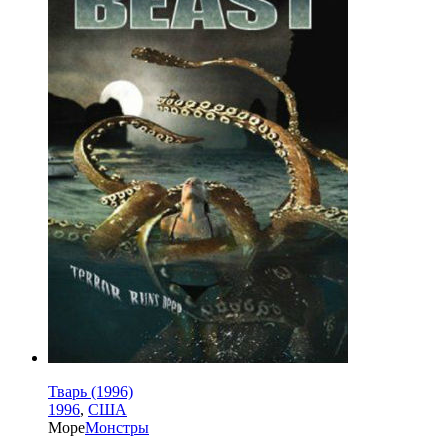
Тварь (1996)
1996
,
США
Море
Монстры