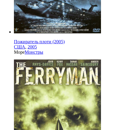
Пожиратель плоти (2005)
США
,
2005
Море
Монстры