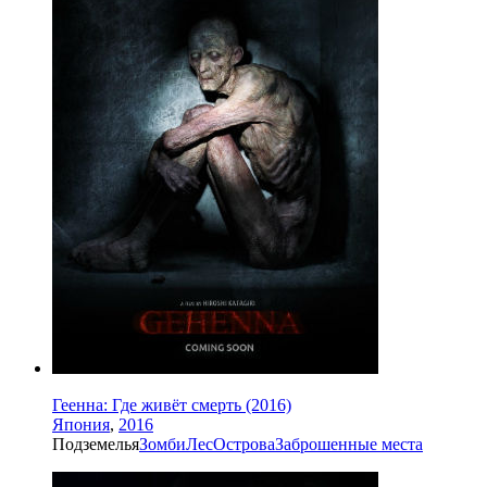
Геенна: Где живёт смерть (2016)
Япония
,
2016
Подземелья
Зомби
Лес
Острова
Заброшенные места