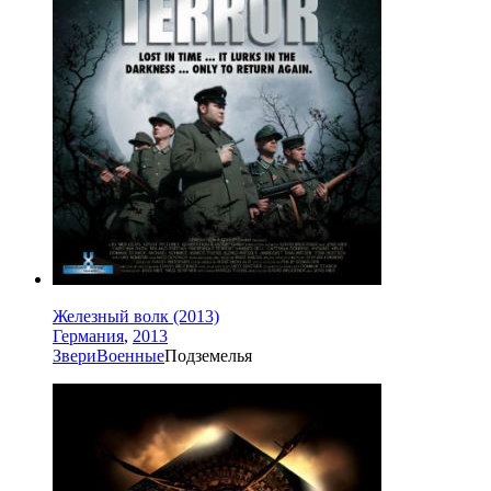
Железный волк (2013)
Германия
,
2013
Звери
Военные
Подземелья