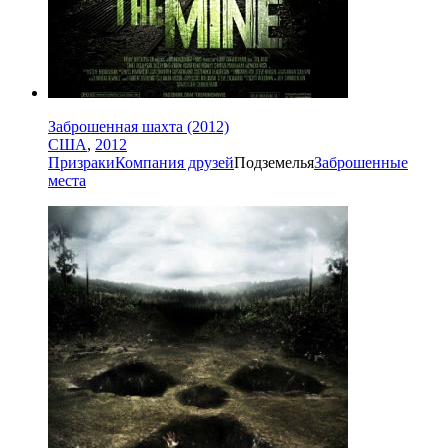
Заброшенная шахта (2012)
США
,
2012
Призраки
Компания друзей
Подземелья
Заброшенные
места