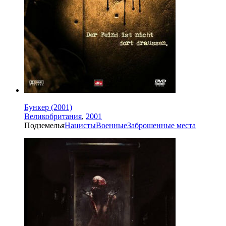
Бункер (2001)
Великобритания
,
2001
Подземелья
Нацисты
Военные
Заброшенные места