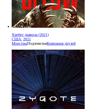
Хребет дьявола (2021)
США
,
2021
Монстры
Подземелья
Компания друзей