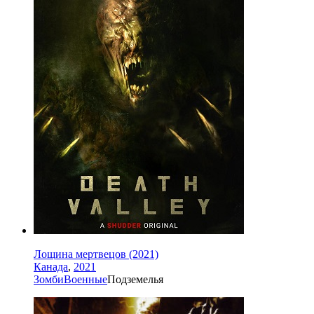
Лощина мертвецов (2021)
Канада
,
2021
Зомби
Военные
Подземелья