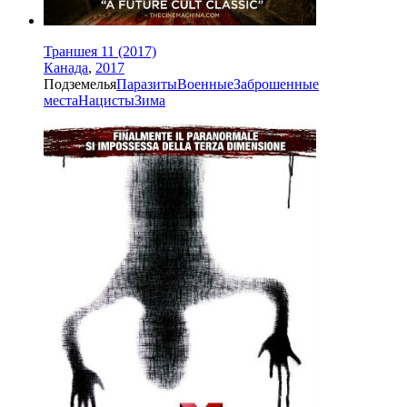
Траншея 11 (2017)
Канада
,
2017
Подземелья
Паразиты
Военные
Заброшенные
места
Нацисты
Зима