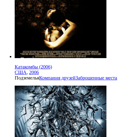
Катакомбы (2006)
США
,
2006
Подземелья
Компания друзей
Заброшенные места