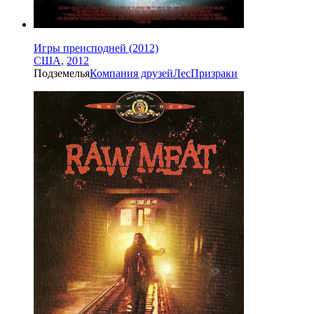
Игры преисподней (2012)
США
,
2012
Подземелья
Компания друзей
Лес
Призраки