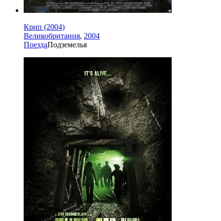
Крип (2004)
Великобритания
,
2004
Поезда
Подземелья