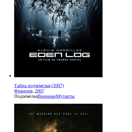
Тайна подземелья (2007)
Франция
,
2007
Подземелья
Военные
Мутанты