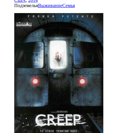
США
,
2014
Подземелья
Выживание
Семья