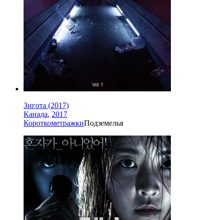
Зигота (2017)
Канада
,
2017
Короткометражки
Подземелья