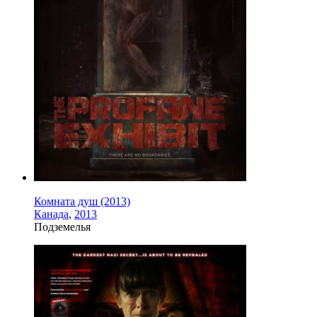
Комната душ (2013)
Канада
,
2013
Подземелья