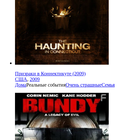
Призраки в Коннектикуте (2009)
США
,
2009
Дома
Реальные события
Очень страшные
Семья