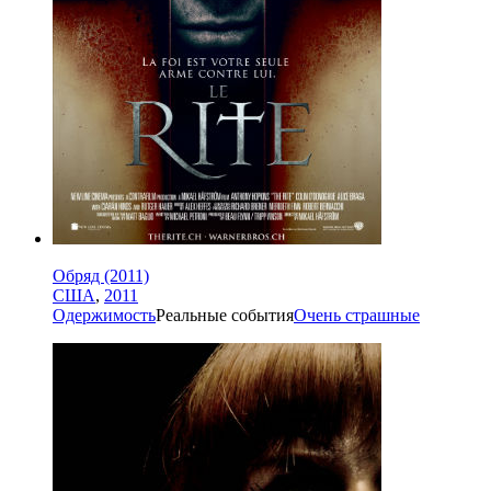
Обряд (2011)
США
,
2011
Одержимость
Реальные события
Очень страшные