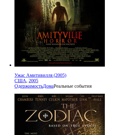
Ужас Амитивилля (2005)
США
,
2005
Одержимость
Дома
Реальные события