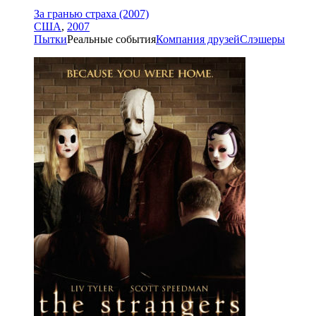
За гранью страха (2007)
США
,
2007
Пытки
Реальные события
Компания друзей
Слэшеры