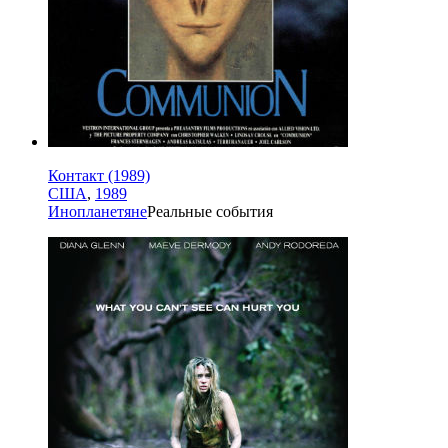
Контакт (1989)
США
,
1989
Инопланетяне
Реальные события