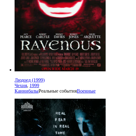
Людоед (1999)
Чехия
,
1999
Каннибалы
Реальные события
Военные