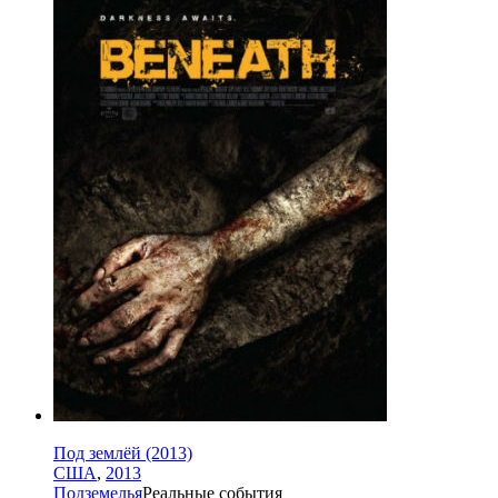
Под землёй (2013)
США
,
2013
Подземелья
Реальные события