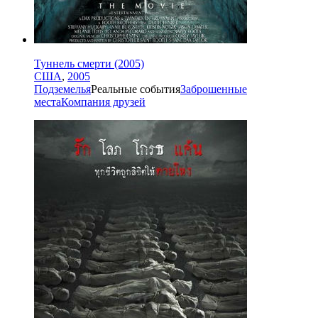
Туннель смерти (2005)
США
,
2005
Подземелья
Реальные события
Заброшенные
места
Компания друзей