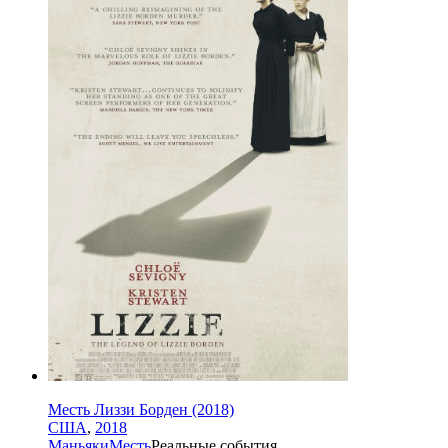
Месть Лиззи Борден (2018)
США
,
2018
Маньяки
Месть
Реальные события