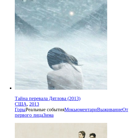
Тайна перевала Дятлова (2013)
США
,
2013
Горы
Реальные события
Мокьюментари
Выживание
От
первого лица
Зима