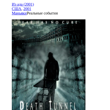
Из ада (2001)
США
,
2001
Маньяки
Реальные события