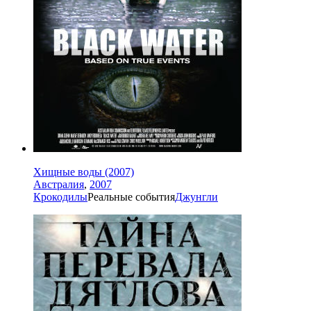
Хищные воды (2007)
Австралия
,
2007
Крокодилы
Реальные события
Джунгли