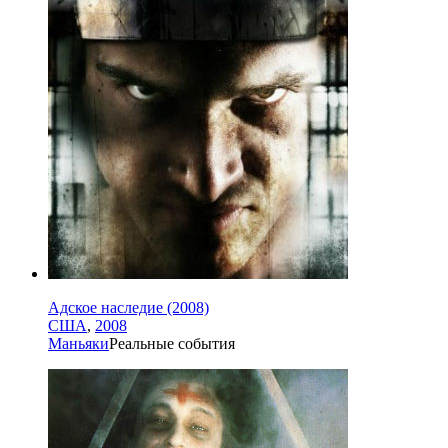
Адское наследие (2008)
США
,
2008
Маньяки
Реальные события