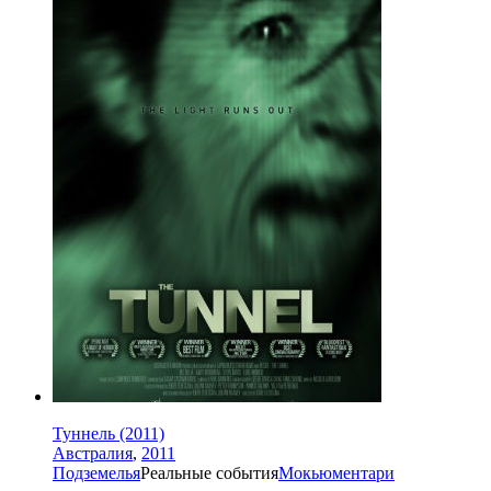
Туннель (2011)
Австралия
,
2011
Подземелья
Реальные события
Мокьюментари