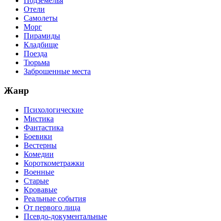
Подземелья
Отели
Самолеты
Морг
Пирамиды
Кладбище
Поезда
Тюрьма
Заброшенные места
Жанр
Психологические
Мистика
Фантастика
Боевики
Вестерны
Комедии
Короткометражки
Военные
Старые
Кровавые
Реальные события
От первого лица
Псевдо-документальные