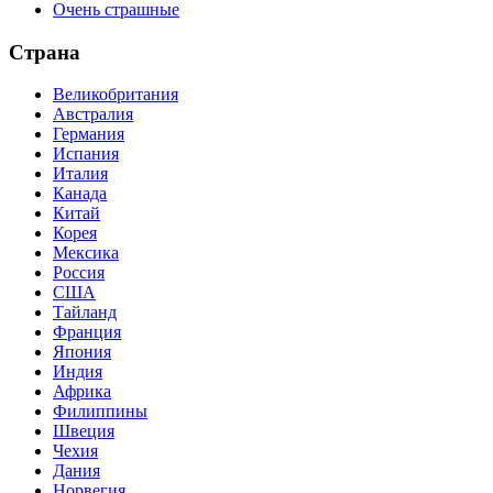
Очень страшные
Страна
Великобритания
Австралия
Германия
Испания
Италия
Канада
Китай
Корея
Мексика
Россия
США
Тайланд
Франция
Япония
Индия
Африка
Филиппины
Швеция
Чехия
Дания
Норвегия