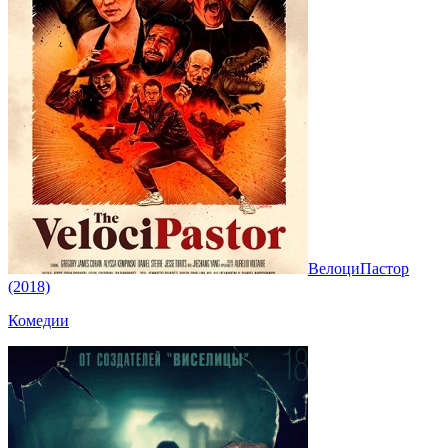
ВелоциПастор
(2018)
Комедии