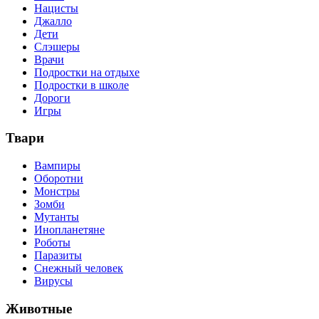
Нацисты
Джалло
Дети
Слэшеры
Врачи
Подростки на отдыхе
Подростки в школе
Дороги
Игры
Твари
Вампиры
Оборотни
Монстры
Зомби
Мутанты
Инопланетяне
Роботы
Паразиты
Снежный человек
Вирусы
Животные