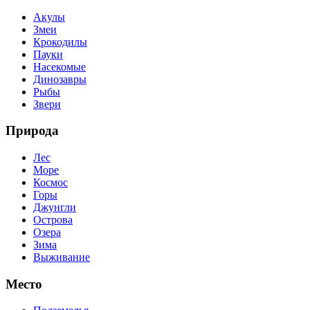
Акулы
Змеи
Крокодилы
Пауки
Насекомые
Динозавры
Рыбы
Звери
Природа
Лес
Море
Космос
Горы
Джунгли
Острова
Озера
Зима
Выживание
Место