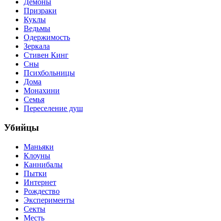
Демоны
Призраки
Куклы
Ведьмы
Одержимость
Зеркала
Стивен Кинг
Сны
Психбольницы
Дома
Монахини
Семья
Переселение душ
Убийцы
Маньяки
Клоуны
Каннибалы
Пытки
Интернет
Рождество
Эксперименты
Секты
Месть