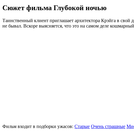
Сюжет фильма Глубокой ночью
Таинственный клиент приглашает архитектора Крэйга в свой дом
не бывал. Вскоре выясняется, что это на самом деле кошмарны
Фильм входит в подборки ужасов:
Старые
Очень страшные
Ми