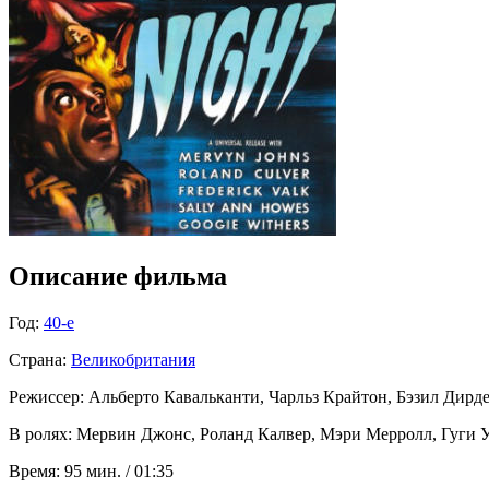
Описание фильма
Год:
40-е
Страна:
Великобритания
Режиссер:
Альберто Кавальканти, Чарльз Крайтон, Бэзил Дирден
В ролях:
Мервин Джонс, Роланд Калвер, Мэри Мерролл, Гуги Уиз
Время:
95 мин. / 01:35