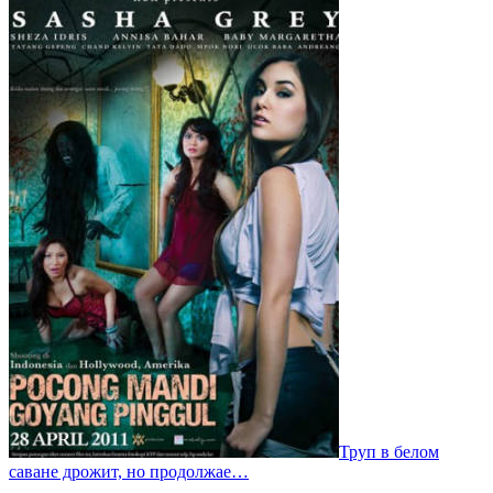
Труп в белом
саване дрожит, но продолжае…