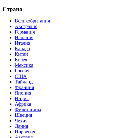
Страна
Великобритания
Австралия
Германия
Испания
Италия
Канада
Китай
Корея
Мексика
Россия
США
Тайланд
Франция
Япония
Индия
Африка
Филиппины
Швеция
Чехия
Дания
Норвегия
Австрия