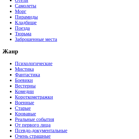
Отели
Самолеты
Морг
Пирамиды
Кладбище
Поезда
Тюрьма
Заброшенные места
Жанр
Психологические
Мистика
Фантастика
Боевики
Вестерны
Комедии
Короткометражки
Военные
Старые
Кровавые
Реальные события
От первого лица
Псевдо-документальные
Очень страшные