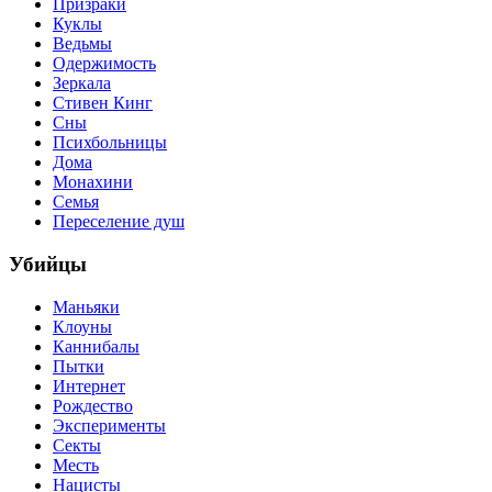
Призраки
Куклы
Ведьмы
Одержимость
Зеркала
Стивен Кинг
Сны
Психбольницы
Дома
Монахини
Семья
Переселение душ
Убийцы
Маньяки
Клоуны
Каннибалы
Пытки
Интернет
Рождество
Эксперименты
Секты
Месть
Нацисты