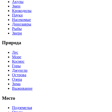
Акулы
Змеи
Крокодилы
Пауки
Насекомые
Динозавры
Рыбы
Звери
Природа
Лес
Море
Космос
Горы
Джунгли
Острова
Озера
Зима
Выживание
Место
Подземелья