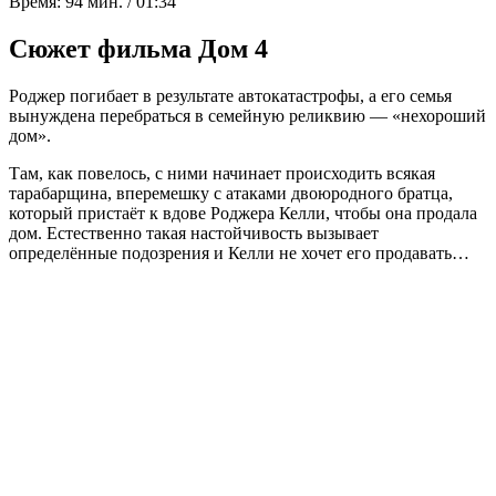
Время:
94 мин. / 01:34
Сюжет фильма Дом 4
Роджер погибает в результате автокатастрофы, а его семья
вынуждена перебраться в семейную реликвию — «нехороший
дом».
Там, как повелось, с ними начинает происходить всякая
тарабарщина, вперемешку с атаками двоюродного братца,
который пристаёт к вдове Роджера Келли, чтобы она продала
дом. Естественно такая настойчивость вызывает
определённые подозрения и Келли не хочет его продавать…