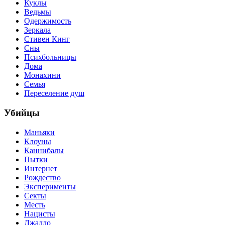
Куклы
Ведьмы
Одержимость
Зеркала
Стивен Кинг
Сны
Психбольницы
Дома
Монахини
Семья
Переселение душ
Убийцы
Маньяки
Клоуны
Каннибалы
Пытки
Интернет
Рождество
Эксперименты
Секты
Месть
Нацисты
Джалло