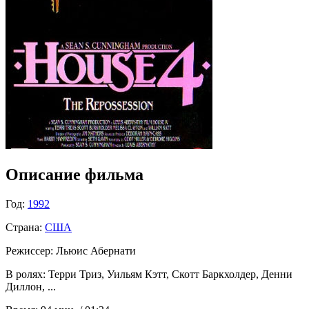
Описание фильма
Год:
1992
Страна:
США
Режиссер:
Льюис Абернати
В ролях:
Терри Триз, Уильям Кэтт, Скотт Баркхолдер, Денни
Диллон, ...