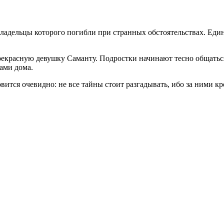
владельцы которого погибли при странных обстоятельствах. Ед
 прекрасную девушку Саманту. Подростки начинают тесно общат
ами дома.
овится очевидно: не все тайны стоит разгадывать, ибо за ними