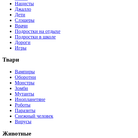
Нацисты
Джалло
Дети
Слэшеры
Врачи
Подростки на отдыхе
Подростки в школе
Дороги
Игры
Твари
Вампиры
Оборотни
Монстры
Зомби
Мутанты
Инопланетяне
Роботы
Паразиты
Снежный человек
Вирусы
Животные