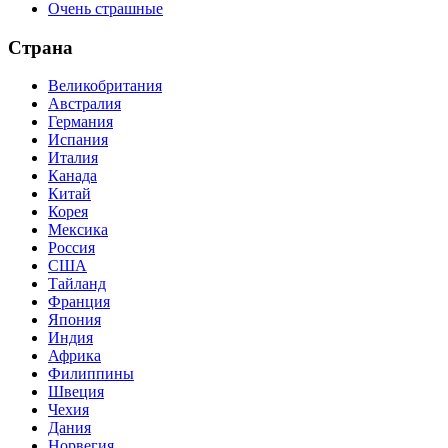
Очень страшные
Страна
Великобритания
Австралия
Германия
Испания
Италия
Канада
Китай
Корея
Мексика
Россия
США
Тайланд
Франция
Япония
Индия
Африка
Филиппины
Швеция
Чехия
Дания
Норвегия