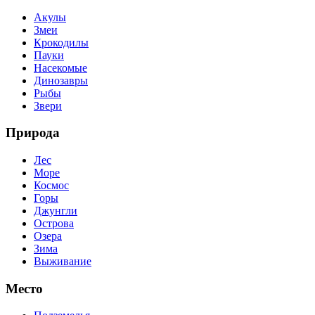
Акулы
Змеи
Крокодилы
Пауки
Насекомые
Динозавры
Рыбы
Звери
Природа
Лес
Море
Космос
Горы
Джунгли
Острова
Озера
Зима
Выживание
Место