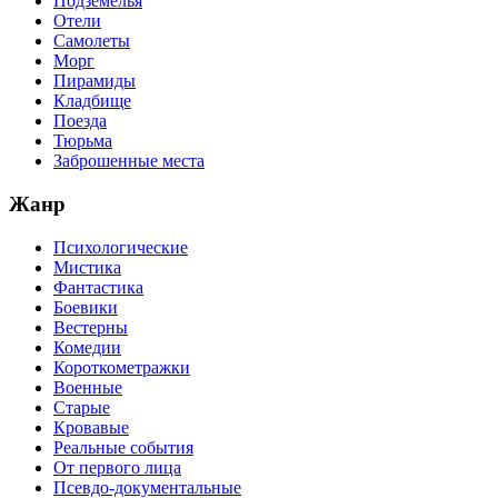
Подземелья
Отели
Самолеты
Морг
Пирамиды
Кладбище
Поезда
Тюрьма
Заброшенные места
Жанр
Психологические
Мистика
Фантастика
Боевики
Вестерны
Комедии
Короткометражки
Военные
Старые
Кровавые
Реальные события
От первого лица
Псевдо-документальные