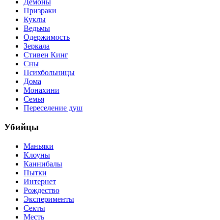
Демоны
Призраки
Куклы
Ведьмы
Одержимость
Зеркала
Стивен Кинг
Сны
Психбольницы
Дома
Монахини
Семья
Переселение душ
Убийцы
Маньяки
Клоуны
Каннибалы
Пытки
Интернет
Рождество
Эксперименты
Секты
Месть