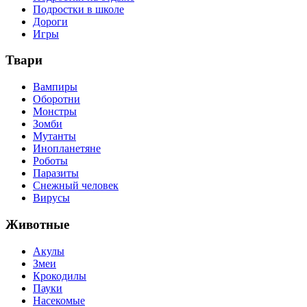
Подростки в школе
Дороги
Игры
Твари
Вампиры
Оборотни
Монстры
Зомби
Мутанты
Инопланетяне
Роботы
Паразиты
Снежный человек
Вирусы
Животные
Акулы
Змеи
Крокодилы
Пауки
Насекомые