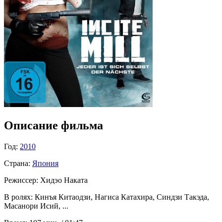
Описание фильма
Год:
2010
Страна:
Япония
Режиссер:
Хидэо Наката
В ролях:
Кинъя Китаодзи, Нагиса Катахира, Синдзи Такэда,
Масанори Исий, ...