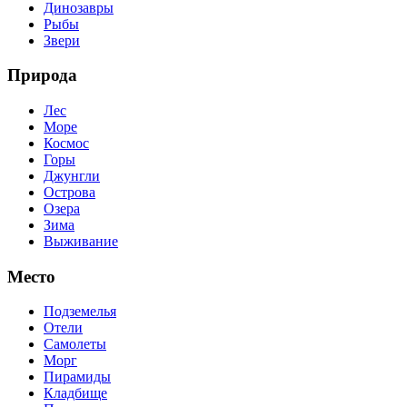
Динозавры
Рыбы
Звери
Природа
Лес
Море
Космос
Горы
Джунгли
Острова
Озера
Зима
Выживание
Место
Подземелья
Отели
Самолеты
Морг
Пирамиды
Кладбище