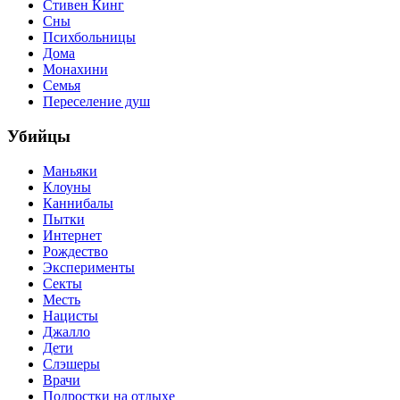
Стивен Кинг
Сны
Психбольницы
Дома
Монахини
Семья
Переселение душ
Убийцы
Маньяки
Клоуны
Каннибалы
Пытки
Интернет
Рождество
Эксперименты
Секты
Месть
Нацисты
Джалло
Дети
Слэшеры
Врачи
Подростки на отдыхе