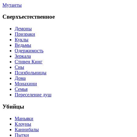
Мутанты
Сверхъестественное
Демоны
Призраки
Куклы
Ведьмы
Одержимость
Зеркала
Стивен Кинг
Сны
Психбольницы
Дома
Монахини
Семья
Переселение душ
Убийцы
Маньяки
Клоуны
Каннибалы
Пытки