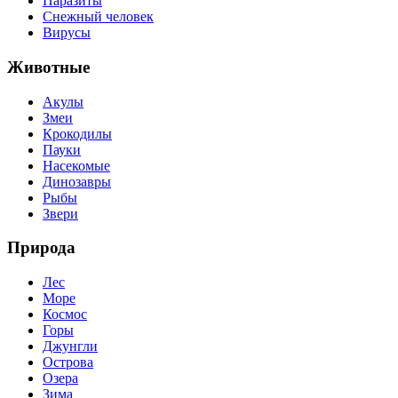
Паразиты
Снежный человек
Вирусы
Животные
Акулы
Змеи
Крокодилы
Пауки
Насекомые
Динозавры
Рыбы
Звери
Природа
Лес
Море
Космос
Горы
Джунгли
Острова
Озера
Зима