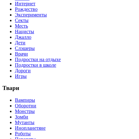
Интернет
Рождество
Эксперименты
Секты
Месть
Нацисты
Джалло
Дети
Слэшеры
Врачи
Подростки на отдыхе
Подростки в школе
Дороги
Игры
Твари
Вампиры
Оборотни
Монстры
Зомби
Мутанты
Инопланетяне
Роботы