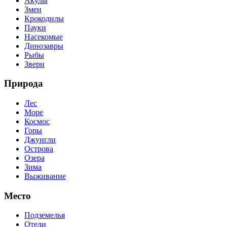
Акулы
Змеи
Крокодилы
Пауки
Насекомые
Динозавры
Рыбы
Звери
Природа
Лес
Море
Космос
Горы
Джунгли
Острова
Озера
Зима
Выживание
Место
Подземелья
Отели