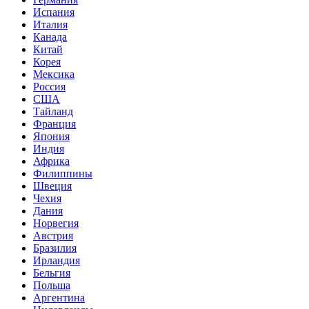
Испания
Италия
Канада
Китай
Корея
Мексика
Россия
США
Тайланд
Франция
Япония
Индия
Африка
Филиппины
Швеция
Чехия
Дания
Норвегия
Австрия
Бразилия
Ирландия
Бельгия
Польша
Аргентина