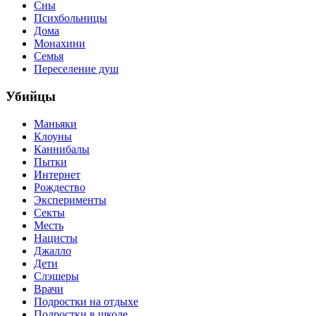
Сны
Психбольницы
Дома
Монахини
Семья
Переселение душ
Убийцы
Маньяки
Клоуны
Каннибалы
Пытки
Интернет
Рождество
Эксперименты
Секты
Месть
Нацисты
Джалло
Дети
Слэшеры
Врачи
Подростки на отдыхе
Подростки в школе