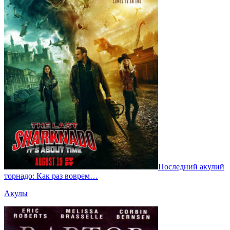
Последний акулий
торнадо: Как раз воврем…
Акулы