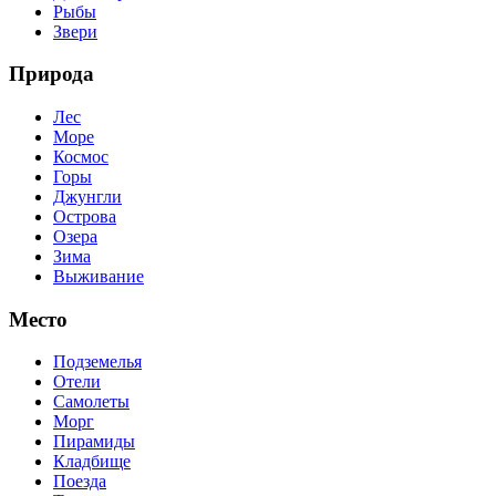
Рыбы
Звери
Природа
Лес
Море
Космос
Горы
Джунгли
Острова
Озера
Зима
Выживание
Место
Подземелья
Отели
Самолеты
Морг
Пирамиды
Кладбище
Поезда