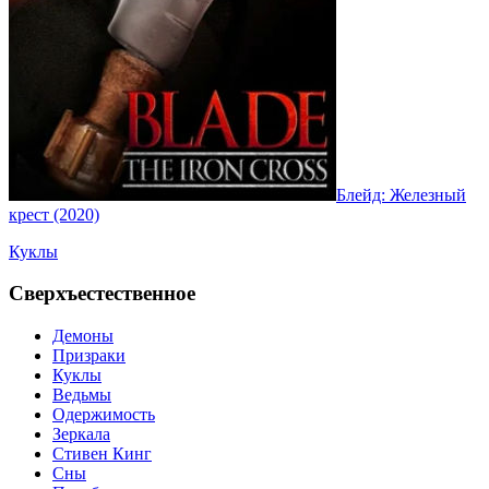
Блейд: Железный
крест (2020)
Куклы
Сверхъестественное
Демоны
Призраки
Куклы
Ведьмы
Одержимость
Зеркала
Стивен Кинг
Сны