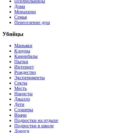
Психбольницы
Дома
Монахини
Семья
Переселение душ
Убийцы
Маньяки
Клоуны
Каннибалы
Пытки
Интернет
Рождество
Эксперименты
Секты
Месть
Нацисты
Джалло
Дети
Слэшеры
Врачи
Подростки на отдыхе
Подростки в школе
Дороги