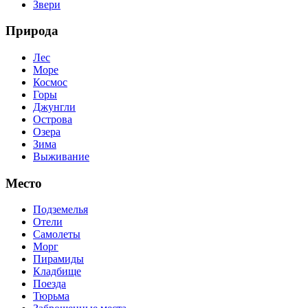
Звери
Природа
Лес
Море
Космос
Горы
Джунгли
Острова
Озера
Зима
Выживание
Место
Подземелья
Отели
Самолеты
Морг
Пирамиды
Кладбище
Поезда
Тюрьма