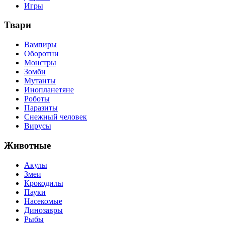
Игры
Твари
Вампиры
Оборотни
Монстры
Зомби
Мутанты
Инопланетяне
Роботы
Паразиты
Снежный человек
Вирусы
Животные
Акулы
Змеи
Крокодилы
Пауки
Насекомые
Динозавры
Рыбы