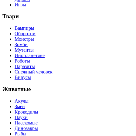
Игры
Твари
Вампиры
Оборотни
Монстры
Зомби
Мутанты
Инопланетяне
Роботы
Паразиты
Снежный человек
Вирусы
Животные
Акулы
Змеи
Крокодилы
Пауки
Насекомые
Динозавры
Рыбы