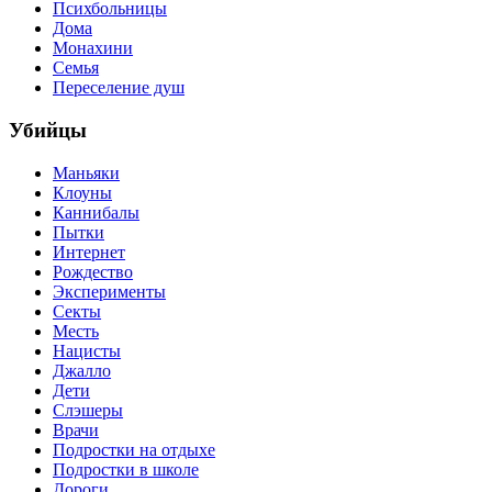
Психбольницы
Дома
Монахини
Семья
Переселение душ
Убийцы
Маньяки
Клоуны
Каннибалы
Пытки
Интернет
Рождество
Эксперименты
Секты
Месть
Нацисты
Джалло
Дети
Слэшеры
Врачи
Подростки на отдыхе
Подростки в школе
Дороги