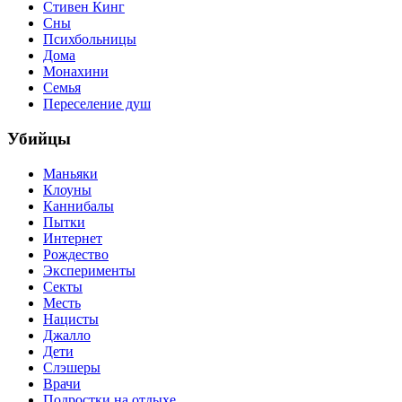
Стивен Кинг
Сны
Психбольницы
Дома
Монахини
Семья
Переселение душ
Убийцы
Маньяки
Клоуны
Каннибалы
Пытки
Интернет
Рождество
Эксперименты
Секты
Месть
Нацисты
Джалло
Дети
Слэшеры
Врачи
Подростки на отдыхе