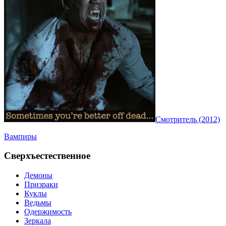
Смотритель (2012)
Вампиры
Сверхъестественное
Демоны
Призраки
Куклы
Ведьмы
Одержимость
Зеркала