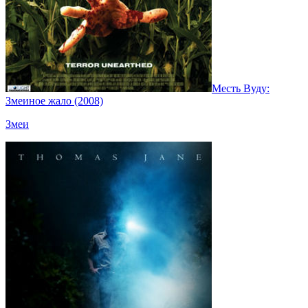
Месть Вуду:
Змеиное жало (2008)
Змеи