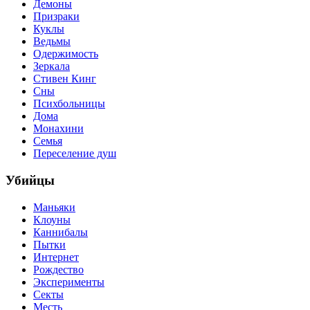
Демоны
Призраки
Куклы
Ведьмы
Одержимость
Зеркала
Стивен Кинг
Сны
Психбольницы
Дома
Монахини
Семья
Переселение душ
Убийцы
Маньяки
Клоуны
Каннибалы
Пытки
Интернет
Рождество
Эксперименты
Секты
Месть