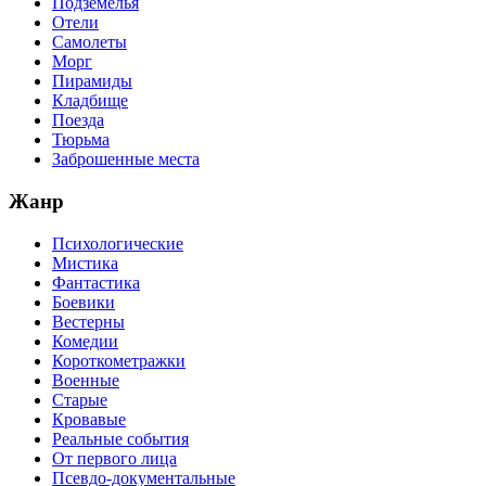
Подземелья
Отели
Самолеты
Морг
Пирамиды
Кладбище
Поезда
Тюрьма
Заброшенные места
Жанр
Психологические
Мистика
Фантастика
Боевики
Вестерны
Комедии
Короткометражки
Военные
Старые
Кровавые
Реальные события
От первого лица
Псевдо-документальные