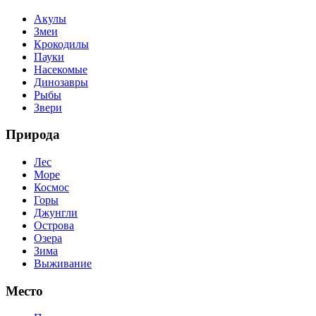
Акулы
Змеи
Крокодилы
Пауки
Насекомые
Динозавры
Рыбы
Звери
Природа
Лес
Море
Космос
Горы
Джунгли
Острова
Озера
Зима
Выживание
Место