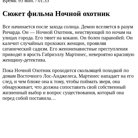
Время:
95 мин. / 01:35
Сюжет фильма Ночной охотник
Все начинается после захода солнца. Демон вселяется в разум
Ричарда. Он — Ночной Охотник, неиствующий по ночам на
улицах города. Его тянет на кокаин. Он болен паранойей. Он
калечит случайных прохожих женщин, проявляя
сатанический садизм. Его женоненавистные преступления
приводят в ярость Габриэллу Мартинес, невероятно красивую
женщину-детектива.
Пока Ночной Охотник проходится скользящей походкой по
домам Восточного Лос-Анджелеса, Мартинес нападает на его
след, и чем ближе она к тому, чтобы поймать зверя, она
обнаруживает, что должна сопоставить свой собственный
жизненный выбор и вопрос существования, который она
перед собой поставила…