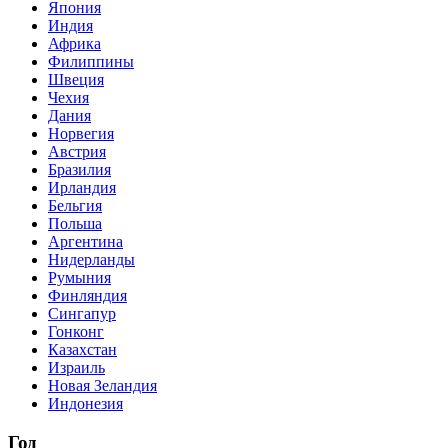
Япония
Индия
Африка
Филиппины
Швеция
Чехия
Дания
Норвегия
Австрия
Бразилия
Ирландия
Бельгия
Польша
Аргентина
Нидерланды
Румыния
Финляндия
Сингапур
Гонконг
Казахстан
Израиль
Новая Зеландия
Индонезия
Год