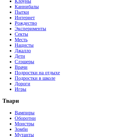
Клоуны
Каннибалы
Пытки
Интернет
Рождество
Эксперименты
Секты
Месть
Нацисты
Джалло
Дети
Слэшеры
Врачи
Подростки на отдыхе
Подростки в школе
Дороги
Игры
Твари
Вампиры
Оборотни
Монстры
Зомби
Мутанты