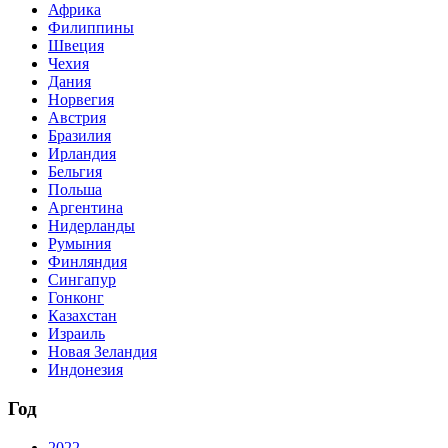
Африка
Филиппины
Швеция
Чехия
Дания
Норвегия
Австрия
Бразилия
Ирландия
Бельгия
Польша
Аргентина
Нидерланды
Румыния
Финляндия
Сингапур
Гонконг
Казахстан
Израиль
Новая Зеландия
Индонезия
Год
2022