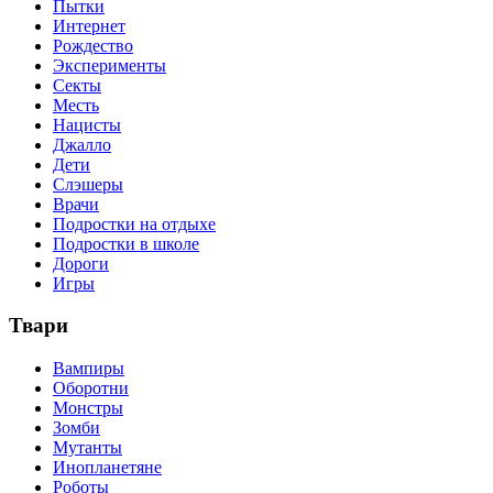
Пытки
Интернет
Рождество
Эксперименты
Секты
Месть
Нацисты
Джалло
Дети
Слэшеры
Врачи
Подростки на отдыхе
Подростки в школе
Дороги
Игры
Твари
Вампиры
Оборотни
Монстры
Зомби
Мутанты
Инопланетяне
Роботы