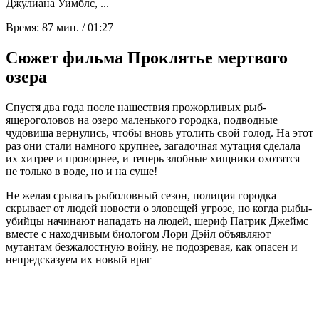
Джулиана Уимблс, ...
Время:
87 мин. / 01:27
Сюжет фильма Проклятье мертвого
озера
Спустя два года после нашествия прожорливых рыб-
ящероголовов на озеро маленького городка, подводные
чудовища вернулись, чтобы вновь утолить свой голод. На этот
раз они стали намного крупнее, загадочная мутация сделала
их хитрее и проворнее, и теперь злобные хищники охотятся
не только в воде, но и на суше!
Не желая срывать рыболовный сезон, полиция городка
скрывает от людей новости о зловещей угрозе, но когда рыбы-
убийцы начинают нападать на людей, шериф Патрик Джеймс
вместе с находчивым биологом Лори Дэйл объявляют
мутантам безжалостную войну, не подозревая, как опасен и
непредсказуем их новый враг