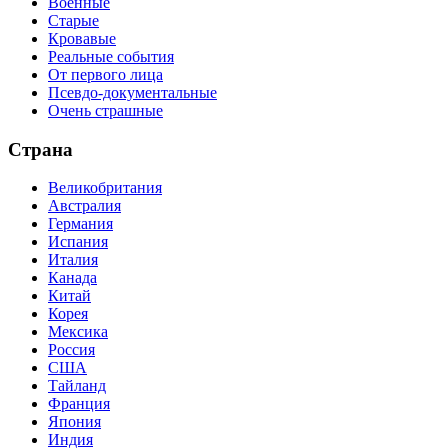
Военные
Старые
Кровавые
Реальные события
От первого лица
Псевдо-документальные
Очень страшные
Страна
Великобритания
Австралия
Германия
Испания
Италия
Канада
Китай
Корея
Мексика
Россия
США
Тайланд
Франция
Япония
Индия