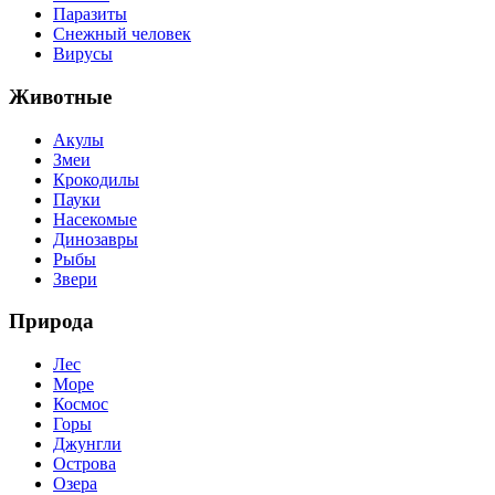
Паразиты
Снежный человек
Вирусы
Животные
Акулы
Змеи
Крокодилы
Пауки
Насекомые
Динозавры
Рыбы
Звери
Природа
Лес
Море
Космос
Горы
Джунгли
Острова
Озера