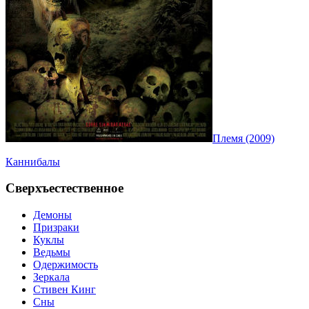
Племя (2009)
Каннибалы
Сверхъестественное
Демоны
Призраки
Куклы
Ведьмы
Одержимость
Зеркала
Стивен Кинг
Сны