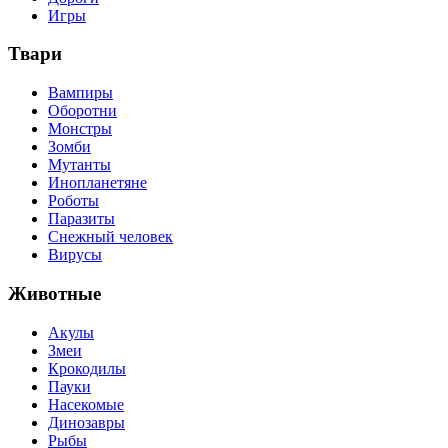
Игры
Твари
Вампиры
Оборотни
Монстры
Зомби
Мутанты
Инопланетяне
Роботы
Паразиты
Снежный человек
Вирусы
Животные
Акулы
Змеи
Крокодилы
Пауки
Насекомые
Динозавры
Рыбы