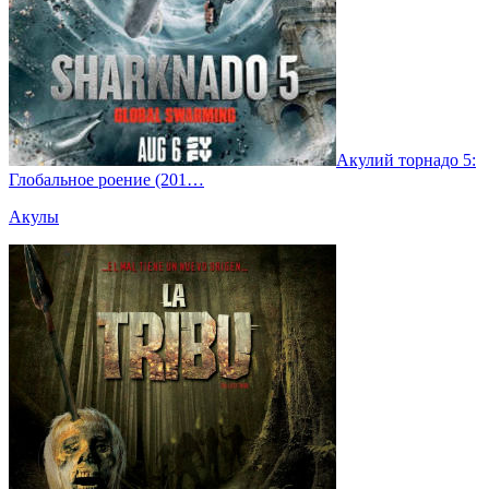
Акулий торнадо 5:
Глобальное роение (201…
Акулы