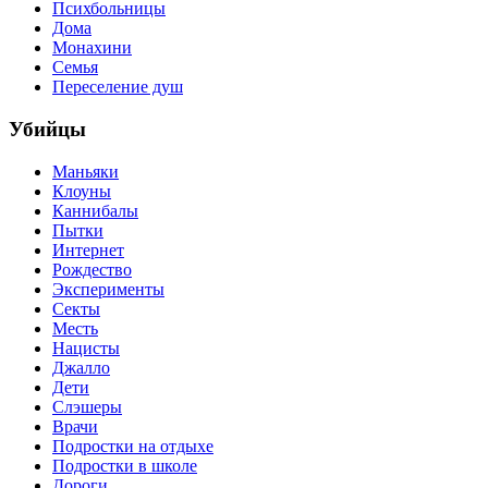
Психбольницы
Дома
Монахини
Семья
Переселение душ
Убийцы
Маньяки
Клоуны
Каннибалы
Пытки
Интернет
Рождество
Эксперименты
Секты
Месть
Нацисты
Джалло
Дети
Слэшеры
Врачи
Подростки на отдыхе
Подростки в школе
Дороги