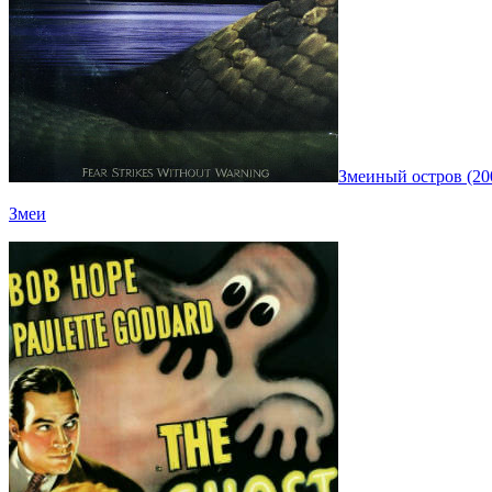
Змеиный остров (20
Змеи