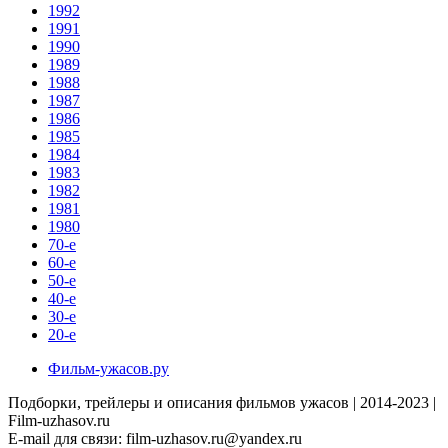
1992
1991
1990
1989
1988
1987
1986
1985
1984
1983
1982
1981
1980
70-е
60-е
50-е
40-е
30-е
20-е
Фильм-ужасов.ру
Подборки, трейлеры и описания фильмов ужасов | 2014-2023 |
Film-uzhasov.ru
E-mail для связи:
film-uzhasov.ru@yandex.ru