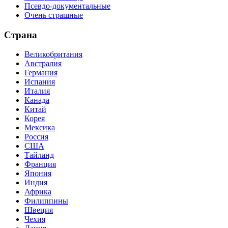
Псевдо-документальные
Очень страшные
Страна
Великобритания
Австралия
Германия
Испания
Италия
Канада
Китай
Корея
Мексика
Россия
США
Тайланд
Франция
Япония
Индия
Африка
Филиппины
Швеция
Чехия