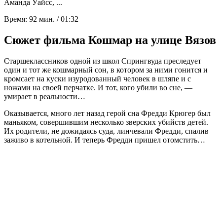
Аманда Уайсс, ...
Время:
92 мин. / 01:32
Сюжет фильма Кошмар на улице Вязов
Старшеклассников одной из школ Спрингвуда преследует
один и тот же кошмарный сон, в котором за ними гонится и
кромсает на куски изуродованный человек в шляпе и с
ножами на своей перчатке. И тот, кого убили во сне, —
умирает в реальности…
Оказывается, много лет назад герой сна Фредди Крюгер был
маньяком, совершившим несколько зверских убийств детей.
Их родители, не дожидаясь суда, линчевали Фредди, спалив
заживо в котельной. И теперь Фредди пришел отомстить…