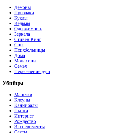
Демоны
Призраки
Куклы
Ведьмы
Одержимость
Зеркала
Стивен Кинг
Сны
Психбольницы
Дома
Монахини
Семья
Переселение душ
Убийцы
Маньяки
Клоуны
Каннибалы
Пытки
Интернет
Рождество
Эксперименты
Секты