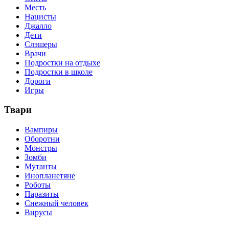
Месть
Нацисты
Джалло
Дети
Слэшеры
Врачи
Подростки на отдыхе
Подростки в школе
Дороги
Игры
Твари
Вампиры
Оборотни
Монстры
Зомби
Мутанты
Инопланетяне
Роботы
Паразиты
Снежный человек
Вирусы