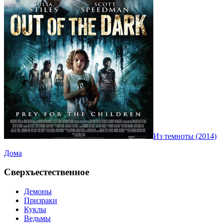
Из темноты (2014)
Дома
Сверхъестественное
Демоны
Призраки
Куклы
Ведьмы