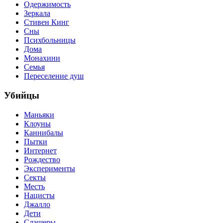
Одержимость
Зеркала
Стивен Кинг
Сны
Психбольницы
Дома
Монахини
Семья
Переселение душ
Убийцы
Маньяки
Клоуны
Каннибалы
Пытки
Интернет
Рождество
Эксперименты
Секты
Месть
Нацисты
Джалло
Дети
Слэшеры