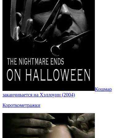
Кошмар
заканчивается на Хэллоуин (2004)
Короткометражки