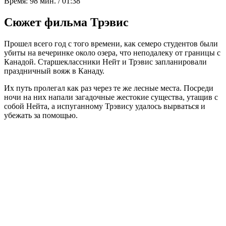
Время:
98 мин. / 01:38
Сюжет фильма Трэвис
Прошел всего год с того времени, как семеро студентов были
убиты на вечеринке около озера, что неподалеку от границы с
Канадой. Старшеклассники Нейт и Трэвис запланировали
праздничный вояж в Канаду.
Их путь пролегал как раз через те же лесные места. Посреди
ночи на них напали загадочные жестокие существа, утащив с
собой Нейта, а испуганному Трэвису удалось вырваться и
убежать за помощью.