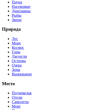
Пауки
Насекомые
Динозавры
Рыбы
Звери
Природа
Лес
Море
Космос
Горы
Джунгли
Острова
Озера
Зима
Выживание
Место
Подземелья
Отели
Самолеты
Морг