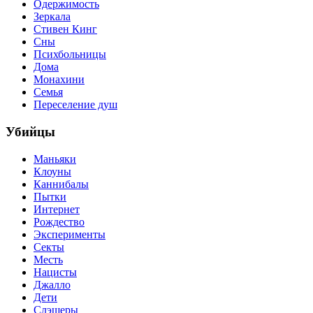
Одержимость
Зеркала
Стивен Кинг
Сны
Психбольницы
Дома
Монахини
Семья
Переселение душ
Убийцы
Маньяки
Клоуны
Каннибалы
Пытки
Интернет
Рождество
Эксперименты
Секты
Месть
Нацисты
Джалло
Дети
Слэшеры