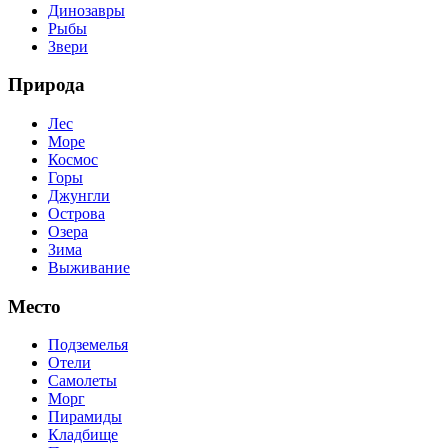
Динозавры
Рыбы
Звери
Природа
Лес
Море
Космос
Горы
Джунгли
Острова
Озера
Зима
Выживание
Место
Подземелья
Отели
Самолеты
Морг
Пирамиды
Кладбище