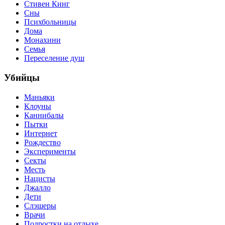
Стивен Кинг
Сны
Психбольницы
Дома
Монахини
Семья
Переселение душ
Убийцы
Маньяки
Клоуны
Каннибалы
Пытки
Интернет
Рождество
Эксперименты
Секты
Месть
Нацисты
Джалло
Дети
Слэшеры
Врачи
Подростки на отдыхе