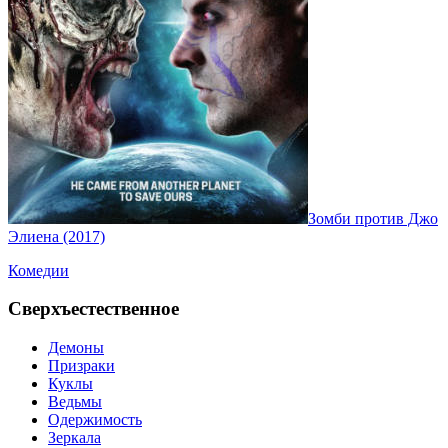
Зомби против Джо
Элиена (2017)
Комедии
Сверхъестественное
Демоны
Призраки
Куклы
Ведьмы
Одержимость
Зеркала