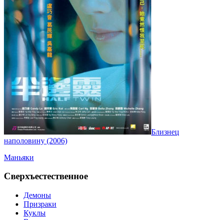
Близнец
наполовину (2006)
Маньяки
Сверхъестественное
Демоны
Призраки
Куклы