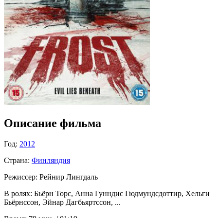
Описание фильма
Год:
2012
Страна:
Финляндия
Режиссер:
Рейнир Лингдаль
В ролях:
Бьёрн Торс, Анна Гунндис Гюдмундсдоттир, Хельги
Бьёрнссон, Эйнар Дагбьяртссон, ...