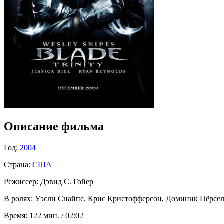
Описание фильма
Год:
2004
Страна:
США
Режиссер:
Дэвид С. Гойер
В ролях:
Уэсли Снайпс, Крис Кристофферсон, Доминик Пёрселл,
Время:
122 мин. / 02:02