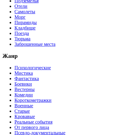
Подземелья
Отели
Самолеты
Морг
Пирамиды
Кладбище
Поезда
Тюрьма
Заброшенные места
Жанр
Психологические
Мистика
Фантастика
Боевики
Вестерны
Комедии
Короткометражки
Военные
Старые
Кровавые
Реальные события
От первого лица
Псевдо-документальные