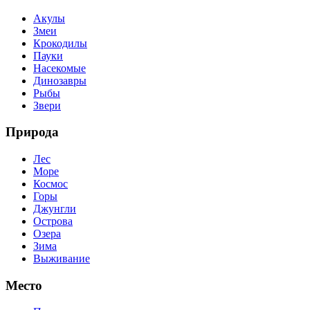
Акулы
Змеи
Крокодилы
Пауки
Насекомые
Динозавры
Рыбы
Звери
Природа
Лес
Море
Космос
Горы
Джунгли
Острова
Озера
Зима
Выживание
Место