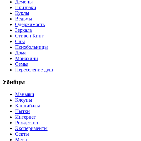
Демоны
Призраки
Куклы
Ведьмы
Одержимость
Зеркала
Стивен Кинг
Сны
Психбольницы
Дома
Монахини
Семья
Переселение душ
Убийцы
Маньяки
Клоуны
Каннибалы
Пытки
Интернет
Рождество
Эксперименты
Секты
Месть