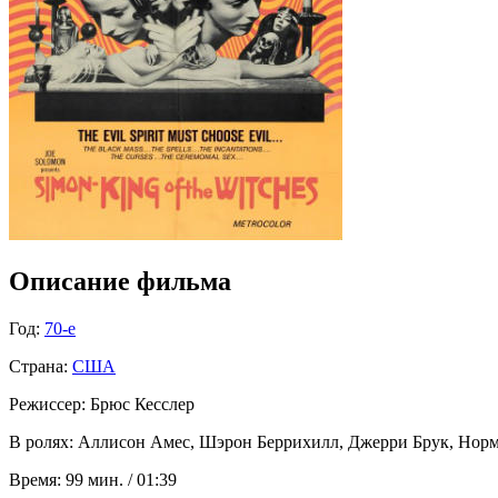
Описание фильма
Год:
70-е
Страна:
США
Режиссер:
Брюс Кесслер
В ролях:
Аллисон Амес, Шэрон Беррихилл, Джерри Брук, Норман
Время:
99 мин. / 01:39