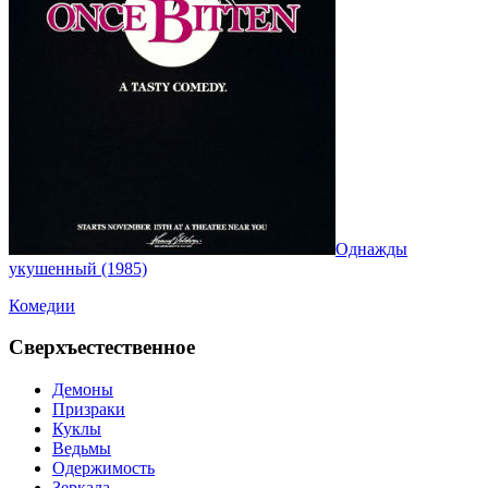
Однажды
укушенный (1985)
Комедии
Сверхъестественное
Демоны
Призраки
Куклы
Ведьмы
Одержимость
Зеркала