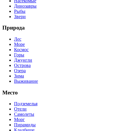
Насекомые
Динозавры
Рыбы
Звери
Природа
Лес
Море
Космос
Горы
Джунгли
Острова
Озера
Зима
Выживание
Место
Подземелья
Отели
Самолеты
Морг
Пирамиды
Кладбище