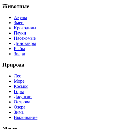
Животные
Акулы
Змеи
Крокодилы
Пауки
Насекомые
Динозавры
Рыбы
Звери
Природа
Лес
Море
Космос
Горы
Джунгли
Острова
Озера
Зима
Выживание
Место