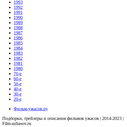
1993
1992
1991
1990
1989
1988
1987
1986
1985
1984
1983
1982
1981
1980
70-е
60-е
50-е
40-е
30-е
20-е
Фильм-ужасов.ру
Подборки, трейлеры и описания фильмов ужасов | 2014-2023 |
Film-uzhasov.ru