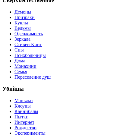
Сверхъестественное
Демоны
Призраки
Куклы
Ведьмы
Одержимость
Зеркала
Стивен Кинг
Сны
Психбольницы
Дома
Монахини
Семья
Переселение душ
Убийцы
Маньяки
Клоуны
Каннибалы
Пытки
Интернет
Рождество
Эксперименты