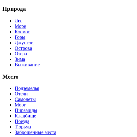
Природа
Лес
Море
Космос
Горы
Джунгли
Острова
Озера
Зима
Выживание
Место
Подземелья
Отели
Самолеты
Морг
Пирамиды
Кладбище
Поезда
Тюрьма
Заброшенные места