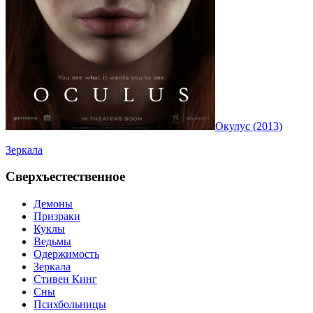
Окулус (2013)
Зеркала
Сверхъестественное
Демоны
Призраки
Куклы
Ведьмы
Одержимость
Зеркала
Стивен Кинг
Сны
Психбольницы