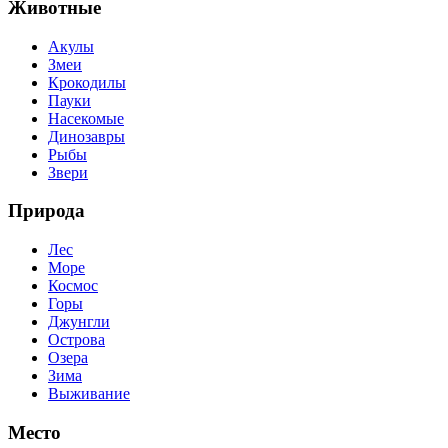
Животные
Акулы
Змеи
Крокодилы
Пауки
Насекомые
Динозавры
Рыбы
Звери
Природа
Лес
Море
Космос
Горы
Джунгли
Острова
Озера
Зима
Выживание
Место