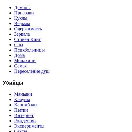
Демоны
Призраки
Куклы
Ведьмы
Одержимость
Зеркала
Стивен Кинг
Сны
Психбольницы
Дома
Монахини
Семья
Переселение душ
Убийцы
Маньяки
Клоуны
Каннибалы
Пытки
Интернет
Рождество
Эксперименты
Секты