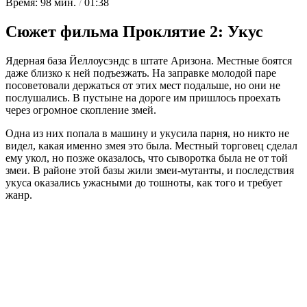
Время: 98 мин.
/
01:38
Сюжет фильма Проклятие 2: Укус
Ядерная база Йеллоусэндс в штате Аризона. Местные боятся
даже близко к ней подъезжать. На заправке молодой паре
посоветовали держаться от этих мест подальше, но они не
послушались. В пустыне на дороге им пришлось проехать
через огромное скопление змей.
Одна из них попала в машину и укусила парня, но никто не
видел, какая именно змея это была. Местный торговец сделал
ему укол, но позже оказалось, что сыворотка была не от той
змеи. В районе этой базы жили змеи-мутанты, и последствия
укуса оказались ужасными до тошноты, как того и требует
жанр.