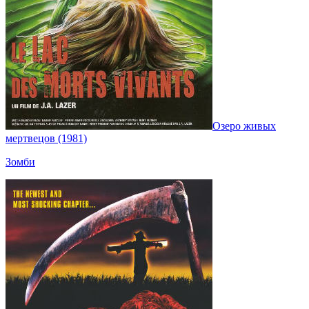
Озеро живых
мертвецов (1981)
Зомби