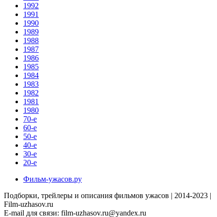
1992
1991
1990
1989
1988
1987
1986
1985
1984
1983
1982
1981
1980
70-е
60-е
50-е
40-е
30-е
20-е
Фильм-ужасов.ру
Подборки, трейлеры и описания фильмов ужасов | 2014-2023 |
Film-uzhasov.ru
E-mail для связи:
film-uzhasov.ru@yandex.ru