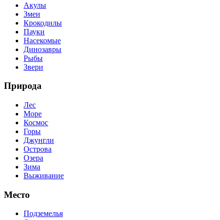
Акулы
Змеи
Крокодилы
Пауки
Насекомые
Динозавры
Рыбы
Звери
Природа
Лес
Море
Космос
Горы
Джунгли
Острова
Озера
Зима
Выживание
Место
Подземелья