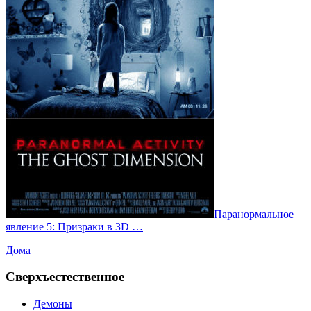
Паранормальное
явление 5: Призраки в 3D …
Дома
Сверхъестественное
Демоны