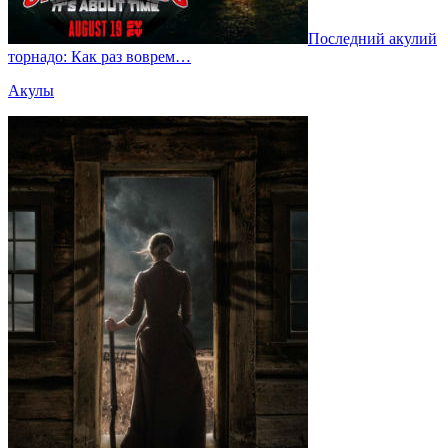
Последний акулий
торнадо: Как раз воврем…
Акулы