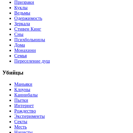
Призраки
Куклы
Ведьмы
Одержимость
Зеркала
Стивен Кинг
Сны
Психбольницы
Дома
Монахини
Семья
Переселение душ
Убийцы
Маньяки
Клоуны
Каннибалы
Пытки
Интернет
Рождество
Эксперименты
Секты
Месть
Нацисты