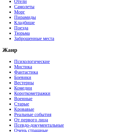
Отели
Самолеты
Морг
Пирамиды
Кладбище
Поезда
Тюрьма
Заброшенные места
Жанр
Психологические
Мистика
Фантастика
Боевики
Вестерны
Комедии
Короткометражки
Военные
Старые
Кровавые
Реальные события
От первого лица
Псевдо-документальные
Очень страшные