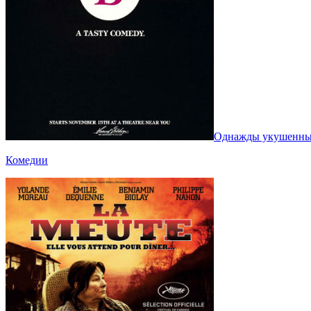
Однажды укушенный
Комедии