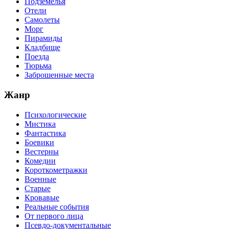
Подземелья
Отели
Самолеты
Морг
Пирамиды
Кладбище
Поезда
Тюрьма
Заброшенные места
Жанр
Психологические
Мистика
Фантастика
Боевики
Вестерны
Комедии
Короткометражки
Военные
Старые
Кровавые
Реальные события
От первого лица
Псевдо-документальные