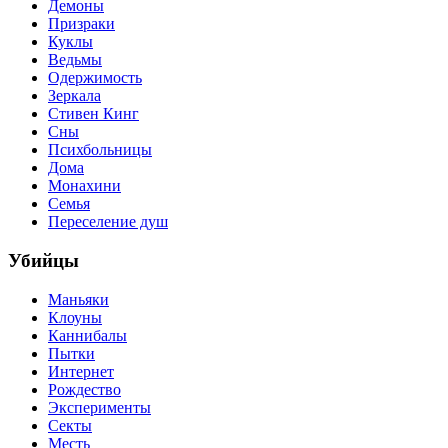
Демоны
Призраки
Куклы
Ведьмы
Одержимость
Зеркала
Стивен Кинг
Сны
Психбольницы
Дома
Монахини
Семья
Переселение душ
Убийцы
Маньяки
Клоуны
Каннибалы
Пытки
Интернет
Рождество
Эксперименты
Секты
Месть