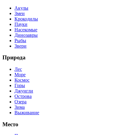
Акулы
Змеи
Крокодилы
Пауки
Насекомые
Динозавры
Рыбы
Звери
Природа
Лес
Море
Космос
Горы
Джунгли
Острова
Озера
Зима
Выживание
Место