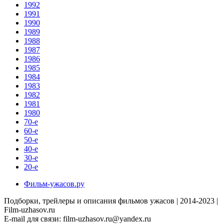
1992
1991
1990
1989
1988
1987
1986
1985
1984
1983
1982
1981
1980
70-е
60-е
50-е
40-е
30-е
20-е
Фильм-ужасов.ру
Подборки, трейлеры и описания фильмов ужасов | 2014-2023 |
Film-uzhasov.ru
E-mail для связи:
film-uzhasov.ru@yandex.ru