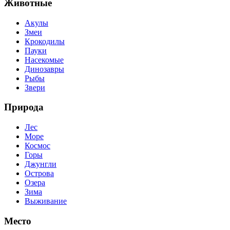
Животные
Акулы
Змеи
Крокодилы
Пауки
Насекомые
Динозавры
Рыбы
Звери
Природа
Лес
Море
Космос
Горы
Джунгли
Острова
Озера
Зима
Выживание
Место