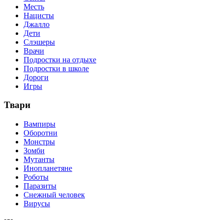
Месть
Нацисты
Джалло
Дети
Слэшеры
Врачи
Подростки на отдыхе
Подростки в школе
Дороги
Игры
Твари
Вампиры
Оборотни
Монстры
Зомби
Мутанты
Инопланетяне
Роботы
Паразиты
Снежный человек
Вирусы