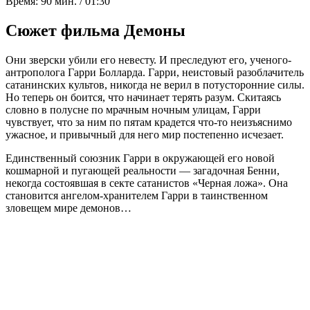
Время:
90 мин. / 01:30
Сюжет фильма Демоны
Они зверски убили его невесту. И преследуют его, ученого-
антрополога Гарри Болларда. Гарри, неистовый разоблачитель
сатанинских культов, никогда не верил в потусторонние силы.
Но теперь он боится, что начинает терять разум. Скитаясь
словно в полусне по мрачным ночным улицам, Гарри
чувствует, что за ним по пятам крадется что-то неизъяснимо
ужасное, и привычный для него мир постепенно исчезает.
Единственный союзник Гарри в окружающей его новой
кошмарной и пугающей реальности — загадочная Бенни,
некогда состоявшая в секте сатанистов «Черная ложа». Она
становится ангелом-хранителем Гарри в таинственном
зловещем мире демонов…