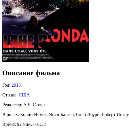
Описание фильма
Год:
2015
Страна:
США
Режиссер:
А.Б. Стоун
В ролях:
Корин Немек, Янси Батлер, Скай Лоури, Роберт Инглун
Время:
92 мин. / 01:32